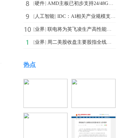
[
硬件
]
AMD主板已初步支持24/48GB内存 但仍需要主板厂商适配新BIOS
[
人工智能
]
IDC：AI相关产业规模支出在2023年将达到1540亿美元 同比
[
业界
]
联电将为英飞凌生产高性能汽车微控制器：采用40nm制程工艺
[
业界
]
周二美股收盘主要股指全线大幅下跌 高通和美光跌幅超过2%
热点