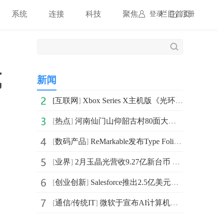
系统
连接
科技
聚焦
栏目首页
登录
注册
式
新闻
[
互联网
]
Xbox Series X主机版《光环：无限》第三赛季将引入光线
[
热点
]
河南仙门山仰韶古村80面大鼓齐响唤春 精彩演绎重现传统
[
数码产品
]
ReMarkable发布Type Folio键盘：用户可轻松地使用它来撰
[
业界
]
2月玉晶光营收9.27亿新台币 环比减少31.19%
[
创业创新
]
Salesforce推出2.5亿美元基金 瞄准生成式人工智能初创企业
[
通信/传统IT
]
微软于宣布AI计算机视觉模型以公共预览版的形式向开发者