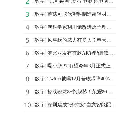
[
数字
]
“吉利银河”发布 电混 纯电两大架构 两年内将推7款产品
[
数字
]
蘑菇可取代塑料制造超轻材料 用于研发运动设备和防弹衣等
[
数字
]
澳科学家利用铯改进原子理论计算方法 有助发现大型对撞
[
数字
]
风筝线的威力有多大？春天放风筝务必注意
[
数字
]
努比亚发布首款AR智能眼镜 亮相中兴通讯MWC2023
[
数字
]
曝小鹏P7i有望今年3月正式上市 全新外观内饰心动吗？
[
数字
]
Twitter被曝12月营收骤降40%：广告商抽身成主要原因
[
数字
]
搭载骁龙8+旗舰芯！荣耀80 GT特惠2725元！
[
数字
]
深圳建成“分钟级”自愈智能配电网 为深圳高可靠性供电