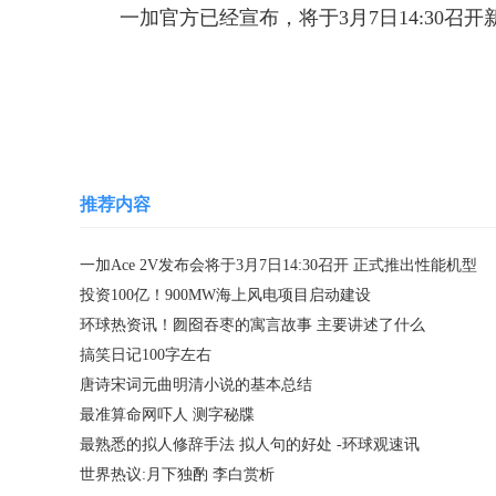
一加官方已经宣布，将于3月7日14:30召
关键词：
一加手机
一加手机发布会
性能机
推荐内容
一加Ace 2V发布会将于3月7日14:30召开 正式推出性能机型
投资100亿！900MW海上风电项目启动建设
环球热资讯！囫囵吞枣的寓言故事 主要讲述了什么
搞笑日记100字左右
唐诗宋词元曲明清小说的基本总结
最准算命网吓人 测字秘牒
最熟悉的拟人修辞手法 拟人句的好处 -环球观速讯
世界热议:月下独酌 李白赏析