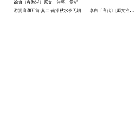
徐俯《春游湖》原文、注释、赏析
游洞庭湖五首·其二·南湖秋水夜无烟——李白〔唐代〕[原文注拼音版]