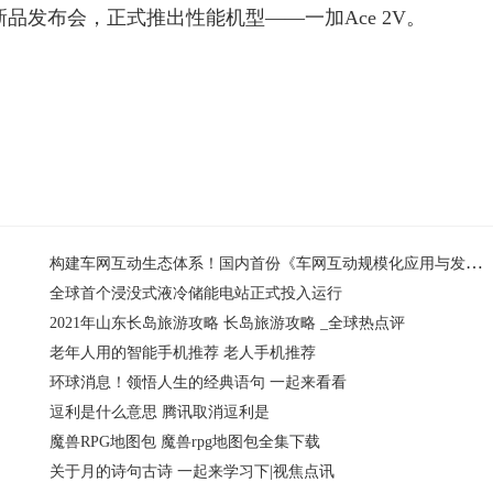
开新品发布会，正式推出
性
能机型——一加Ace 2V。
型
智能手机
构建车网互动生态体系！国内首份《车网互动规模化应用与发展白皮书》发布
全球首个浸没式液冷储能电站正式投入运行
2021年山东长岛旅游攻略 长岛旅游攻略 _全球热点评
老年人用的智能手机推荐 老人手机推荐
环球消息！领悟人生的经典语句 一起来看看
逗利是什么意思 腾讯取消逗利是
魔兽RPG地图包 魔兽rpg地图包全集下载
关于月的诗句古诗 一起来学习下|视焦点讯