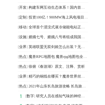
[
开发
]
构建车网互动生态体系！国内首份《车网互动规模化应用与
[
定制
]
投资100亿！900MW海上风电项目启动建设
[
移动
]
全球首个浸没式液冷储能电站正式投入运行
[
设施
]
嫦娥七号、嫦娥八号将组成我国月球科研站基本型
[
业界
]
英雄联盟无双剑姬怎么出装？无双剑姬怎么连招？
[
热点
]
魔兽RPG地图包 魔兽rpg地图包全集下载
[
热点
]
徐俯《春游湖》原文、注释、赏析
[
业界
]
精巧的铜线在哪买？魔兽世界丝绸有什么用？
[
热点
]
2021年山东长岛旅游攻略 长岛旅游攻略 _全球热点评
[
数字
]
研究人员在感知气味的神经元内发现了一种以前未知的细胞